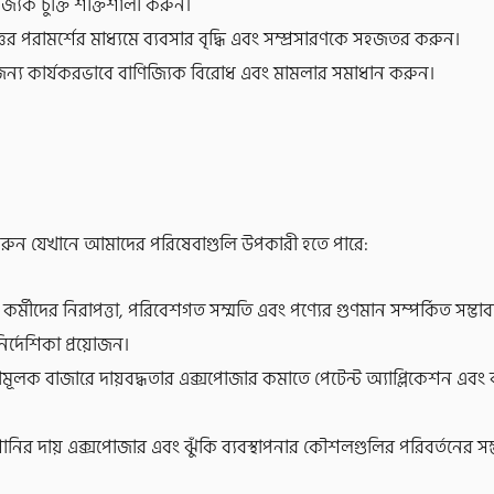
িজ্যিক চুক্তি শক্তিশালী করুন।
্ঞের পরামর্শের মাধ্যমে ব্যবসার বৃদ্ধি এবং সম্প্রসারণকে সহজতর করুন।
ার জন্য কার্যকরভাবে বাণিজ্যিক বিরোধ এবং মামলার সমাধান করুন।
া করুন যেখানে আমাদের পরিষেবাগুলি উপকারী হতে পারে:
কর্মীদের নিরাপত্তা, পরিবেশগত সম্মতি এবং পণ্যের গুণমান সম্পর্কিত সম্ভাব্
ির্দেশিকা প্রয়োজন।
ামূলক বাজারে দায়বদ্ধতার এক্সপোজার কমাতে পেটেন্ট অ্যাপ্লিকেশন এবং
ানির দায় এক্সপোজার এবং ঝুঁকি ব্যবস্থাপনার কৌশলগুলির পরিবর্তনের সম্ভা