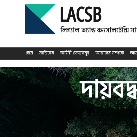
LACSB
লিগ্যাল অ্যান্ড কনসালটেন্সি স
হোম
সার্ভিসেস
আইনী ক্ষেত্রসমূহ
আমাদের সম্পর্কে
আমা
দায়বদ