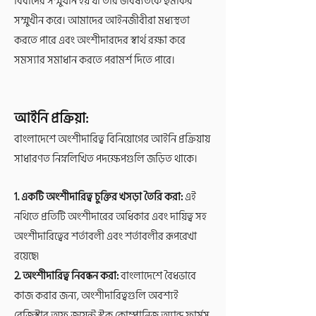
বিবাদের সম্মুখীন হয় যা তার ভবিষ্যতকে হুমকির
সম্মুখীন করে। আমাদের আইনজীবীরা মধ্যস্থতা
করতে পারে এবং অংশীদারদের স্বার্থ রক্ষা করে
সমস্যার সমাধান করতে পরামর্শ দিতে পারে।
আইনি প্রক্রিয়া:
বাংলাদেশে অংশীদারিত্ব বিনিয়োগের আইনি প্রক্রিয়ায়
সাধারণত নিম্নলিখিত পদক্ষেপগুলি জড়িত থাকে।
1. একটি অংশীদারিত্ব চুক্তির খসড়া তৈরি করা:
এই
নথিতে প্রতিটি অংশীদারের অধিকার এবং দায়িত্ব সহ
অংশীদারিত্বের শর্তাবলী এবং শর্তাবলীর রূপরেখা
রয়েছে৷
2. অংশীদারিত্ব নিবন্ধন করা:
বাংলাদেশে বৈধভাবে
কাজ করার জন্য, অংশীদারিত্বগুলি অবশ্যই
রেজিস্ট্রার অফ জয়েন্ট স্টক কোম্পানিজ অ্যান্ড ফার্মস