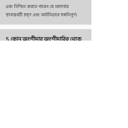
এবং নিশ্চিত করতে পারেন যে আপনার
স্থানান্তরটি মসৃণ এবং আইনিভাবে সঙ্গতিপূর্ণ।
5. কোন অংশীদার অংশীদারিত্ব থেকে
বেরিয়ে যেতে চাইলে কি হবে?
অংশীদারিত্ব চুক্তির শর্তাবলী সাপেক্ষে একজন
অংশীদার অন্য অংশীদার বা তৃতীয় পক্ষের কাছে
তাদের অংশ হস্তান্তর করে একটি অংশীদারিত্ব
থেকে বেরিয়ে যেতে পারে। এই ধরনের পরিস্থিতি
মোকাবেলা করতে এবং অবশিষ্ট অংশীদারদের
স্বার্থ রক্ষা করার জন্য একটি ভাল খসড়া
অংশীদারিত্ব চুক্তি থাকা অত্যন্ত গুরুত্বপূর্ণ।
আমাদের আইনি দল খসড়া এবং অংশীদারিত্ব
চুক্তি পর্যালোচনা করতে সাহায্য করতে পারে যাতে