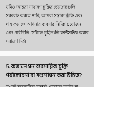
যদিও আমরা সাধারণ চুক্তির টেমপ্লেটগুলি
সরবরাহ করতে পারি, আমরা সম্ভাব্য ঝুঁকি এবং
দায় কমাতে আপনার ব্যবসার নির্দিষ্ট প্রয়োজন
এবং পরিস্থিতি মেটাতে চুক্তিগুলি কাস্টমাইজ করার
পরামর্শ দিই।
5. কত ঘন ঘন ব্যবসায়িক চুক্তি
পর্যালোচনা বা সংশোধন করা উচিত?
যখনই ব্যবসায়িক সম্পর্ক, প্রযোজ্য আইন বা
প্রবিধানে উল্লেখযোগ্য পরিবর্তন হয়, বা যদি সম্ভাব্য
সমস্যা বা বিরোধ দেখা দেয় যা পূর্বে চুক্তিতে সুরাহা
করা হয়নি তখন চুক্তিগুলি পর্যালোচনা বা
সংশোধন করা উচিত।