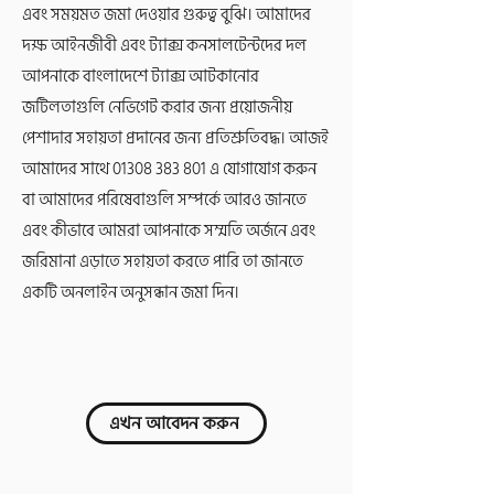
এবং সময়মত জমা দেওয়ার গুরুত্ব বুঝি। আমাদের
দক্ষ আইনজীবী এবং ট্যাক্স কনসালটেন্টদের দল
আপনাকে বাংলাদেশে ট্যাক্স আটকানোর
জটিলতাগুলি নেভিগেট করার জন্য প্রয়োজনীয়
পেশাদার সহায়তা প্রদানের জন্য প্রতিশ্রুতিবদ্ধ। আজই
আমাদের সাথে
01308 383 801
এ যোগাযোগ করুন
বা আমাদের পরিষেবাগুলি সম্পর্কে আরও জানতে
এবং কীভাবে আমরা আপনাকে সম্মতি অর্জনে এবং
জরিমানা এড়াতে সহায়তা করতে পারি তা জানতে
একটি অনলাইন অনুসন্ধান জমা দিন।
এখন আবেদন করুন