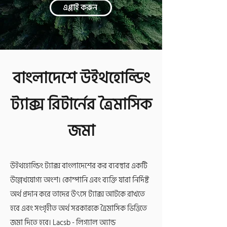
এপ্লাই করুন
বাংলাদেশে উইথহোল্ডিং
ট্যাক্স রিটার্নের ত্রৈমাসিক
জমা
উইথহোল্ডিং ট্যাক্স বাংলাদেশের কর ব্যবস্থার একটি
উল্লেখযোগ্য অংশ। কোম্পানি এবং ব্যক্তি যারা নির্দিষ্ট
অর্থ প্রদান করে তাদের উৎসে ট্যাক্স আটকে রাখতে
হবে এবং সংগৃহীত অর্থ সরকারকে ত্রৈমাসিক ভিত্তিতে
জমা দিতে হবে। Lacsb - লিগ্যাল অ্যান্ড