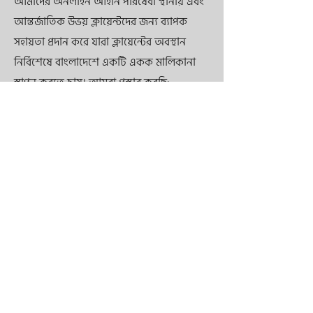
আমাদের অনলাইন আইনি পরিষেবা স্থানীয় এবং
আন্তর্জাতিক উভয় ক্লায়েন্টদের জন্য ব্যাপক
সহায়তা প্রদান করে যারা ক্লায়েন্টের অবস্থান
নির্বিশেষে বাংলাদেশে একটি একক মালিকানা
স্থাপন করতে চায়। আমরা প্রস্তাব করছি:
1.
ব্যবসা নিবন্ধন প্রক্রিয়া এবং আইনি প্রয়োজনীয়তা
বিশেষজ্ঞ নির্দেশিকা
2.
প্রয়োজনীয় লাইসেন্স, পারমিট এবং
সার্টিফিকেশন প্রাপ্তিতে সহায়তা
3.
অ্যাকাউন্ট্যান্ট, আইনজীবী এবং পরামর্শদাতা
সহ স্থানীয় পেশাদারদের নেটওয়ার্কে অ্যাক্সেস
4.
সুবিধাজনক অনলাইন যোগাযোগ, নথি জমা
এবং অর্থপ্রদানের বিকল্প
5.
ক্লায়েন্টদের অনন্য ব্যবসায়িক চাহিদা এবং
পছন্দগুলি পূরণ করতে কাস্টমাইজড সমর্থন